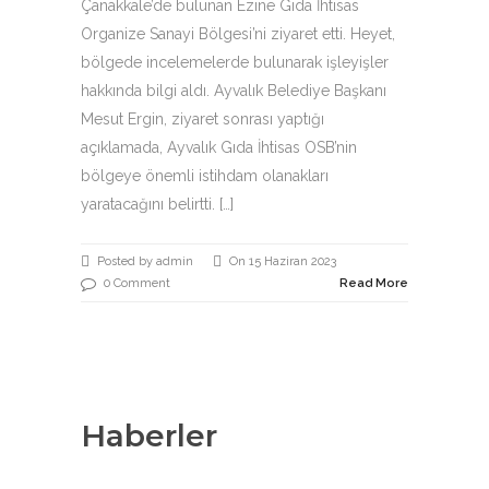
Çanakkale’de bulunan Ezine Gıda İhtisas
Organize Sanayi Bölgesi’ni ziyaret etti. Heyet,
bölgede incelemelerde bulunarak işleyişler
hakkında bilgi aldı. Ayvalık Belediye Başkanı
Mesut Ergin, ziyaret sonrası yaptığı
açıklamada, Ayvalık Gıda İhtisas OSB’nin
bölgeye önemli istihdam olanakları
yaratacağını belirtti. […]
Posted by admin
On 15 Haziran 2023
0 Comment
Read More
Haberler