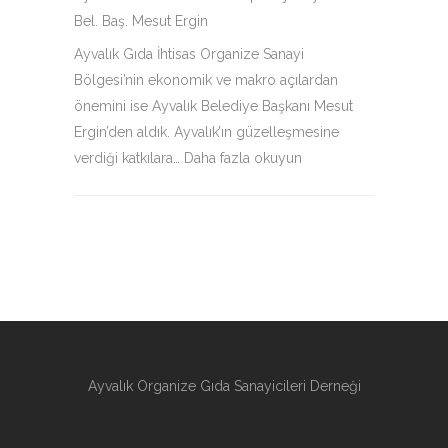
Bel. Baş. Mesut Ergin
Ayvalık Gıda İhtisas Organize Sanayi
Bölgesi’nin ekonomik ve makro açılardan
önemini ise Ayvalık Belediye Başkanı Mesut
Ergin’den aldık. Ayvalık’ın güzelleşmesine
verdiği katkılara…
Daha fazla okuyun
Ayvalık Organize Gıda Sanayicileri Derneği