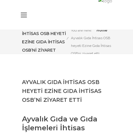
AYVALIK GIDA
You are here:
Home
İHTISAS OSB HEYETI
Ayvalık Gıda İhtisas OSB
EZINE GIDA İHTISAS
heyeti Ezine Gıda İhtisas
OSB’NI ZIYARET
OSB’ni ziyaret etti
ETTI
AYVALIK GIDA İHTISAS OSB
HEYETI EZINE GIDA İHTISAS
OSB’NI ZIYARET ETTI
Ayvalık Gıda ve Gıda
İşlemeleri İhtisas